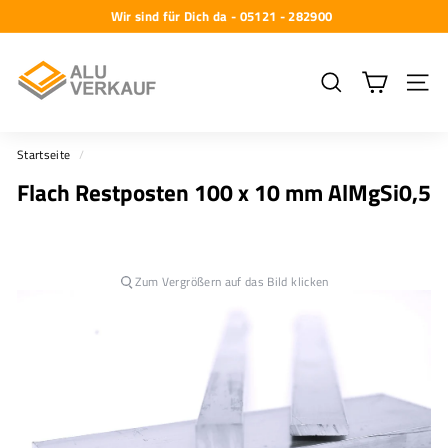
Direkt
Wir sind für Dich da - 05121 - 282900
zum
Pause
A
Inhalt
Diashow
l
Suche
Seiten
u
-
Startseite
/
V
Flach Restposten 100 x 10 mm AlMgSi0,5
e
r
k
a
Zum Vergrößern auf das Bild klicken
u
f
G
m
b