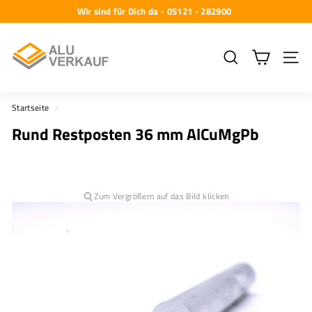
Direkt
Wir sind für Dich da - 05121 - 282900
zum
Pause
A
Inhalt
Diashow
l
Suche
Seiten
u
-
Startseite
/
V
Rund Restposten 36 mm AlCuMgPb
e
r
k
a
Zum Vergrößern auf das Bild klicken
u
f
G
m
b