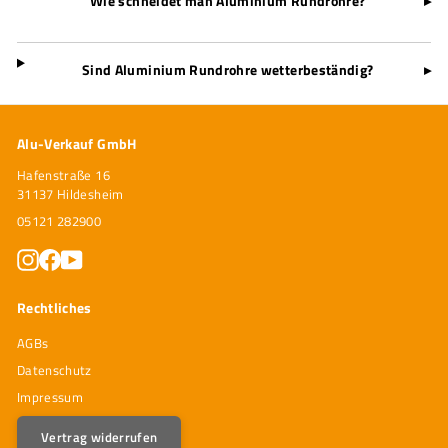
Wie schneidet man Aluminium Rundrohre?
▸
Sind Aluminium Rundrohre wetterbeständig?
▸
Alu-Verkauf GmbH
Hafenstraße 16
31137 Hildesheim
05121 282900
Instagram
Facebook
YouTube
Rechtliches
AGBs
Datenschutz
Impressum
Vertrag widerrufen