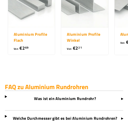
Aluminium Profile
Aluminium Profile
Alu
Flach
Winkel
Von
€2
V
€2
V
69
21
Von
Von
o
o
n
n
€
€
2
2
,
,
FAQ zu Aluminium Rundrohren
6
2
9
1
Was ist ein Aluminium Rundrohr?
▸
Welche Durchmesser gibt es bei Aluminium Rundrohren?
▸