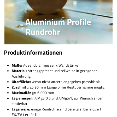
Aluminium Profile
Rundrohr
Produktinformationen
Maße:
Außendurchmesser x Wandstärke
Material:
stranggepresst und teilweise in gezogener
Ausführung
Oberfläche:
wenn nicht anders angegeben pressblank
Zuschnitt:
ab 20 mm Länge ohne Restübernahme möglich
Maximallänge:
6.000 mm
Legierungen:
AlMgSi0,5 und AlMgSi1, auf Wunsch silber
eloxierbar
Lagerware:
einige Rundrohre sind bereits silber eloxiert
E6/EV1 erhältlich