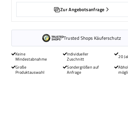
Zur Angebotsanfrage
Trusted Shops Käuferschutz
Keine
Individueller
20 Ja
Mindestabnahme
Zuschnitt
Große
Sondergrößen auf
Abhol
Produktauswahl
Anfrage
mögl