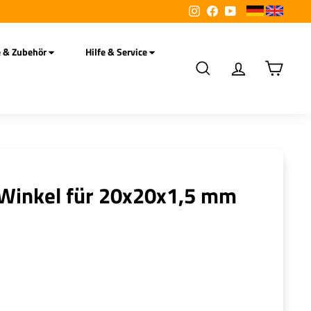
Instagram
Facebook
YouTube
e & Zubehör
Hilfe & Service
Suche
Account
Einkauf
 Winkel für 20x20x1,5 mm