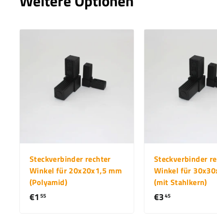
Weitere Optionen
Steckverbinder rechter
Steckverbinder re
Winkel für 20x20x1,5 mm
Winkel für 30x3
(Polyamid)
(mit Stahlkern)
€1
€
€3
€
55
45
1
3