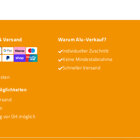
,
6
7
& Versand
Warum Alu-Verkauf?
Individueller Zuschnitt
Keine Mindestabnahme
Schneller Versand
osten
glichkeiten
rsand
on
g vor Ort möglich