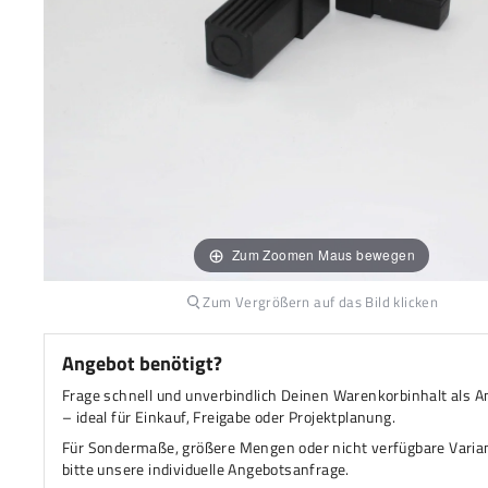
H
Zum Zoomen Maus bewegen
Zum Vergrößern auf das Bild klicken
Angebot benötigt?
Frage schnell und unverbindlich Deinen Warenkorbinhalt als A
– ideal für Einkauf, Freigabe oder Projektplanung.
Für Sondermaße, größere Mengen oder nicht verfügbare Varia
bitte unsere individuelle Angebotsanfrage.