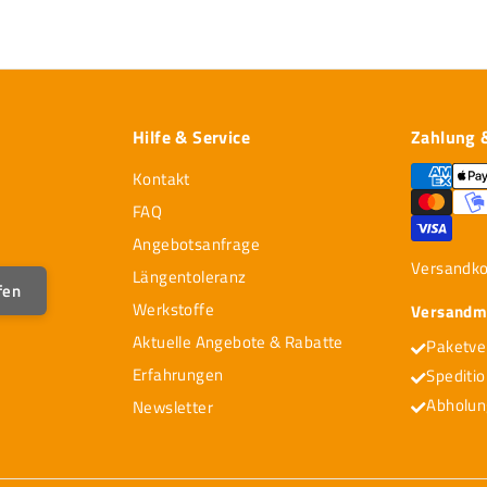
,
,
9
2
0
8
Hilfe & Service
Zahlung 
Kontakt
FAQ
Angebotsanfrage
Versandk
Längentoleranz
fen
Werkstoffe
Versandmö
Aktuelle Angebote & Rabatte
Paketve
Erfahrungen
Spediti
Abholun
Newsletter