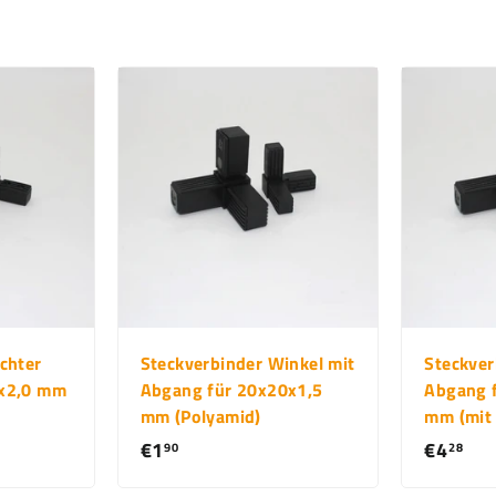
chter
Steckverbinder Winkel mit
Steckver
0x2,0 mm
Abgang für 20x20x1,5
Abgang 
mm (Polyamid)
mm (mit 
€1
€
€4
€
90
28
1
4