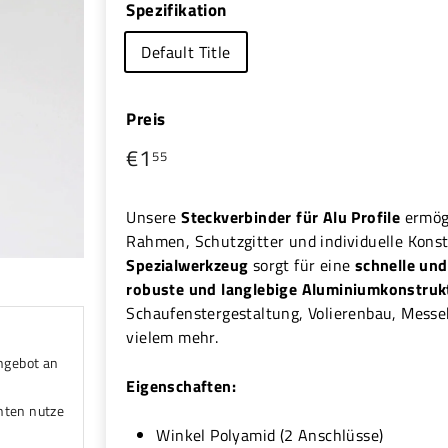
Spezifikation
Default Title
Preis
€1
€1,55
Normaler
55
Preis
Unsere
Steckverbinder für Alu Profile
ermög
Rahmen, Schutzgitter und individuelle Kons
Spezialwerkzeug
sorgt für eine
schnelle un
robuste und langlebige Aluminiumkonstruk
Schaufenstergestaltung, Volierenbau, Messe
vielem mehr.
ngebot an
Eigenschaften:
nten nutze
Winkel Polyamid (2 Anschlüsse)