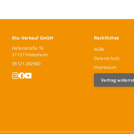
,
,
5
4
5
5
Alu-Verkauf GmbH
Rechtliches
Hafenstraße 16
AGBs
31137 Hildesheim
Datenschutz
05121 282900
Impressum
Instagram
Facebook
YouTube
Vertrag widerru