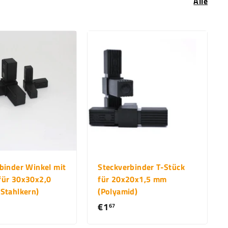
Alle
binder Winkel mit
Steckverbinder T-Stück
für 30x30x2,0
für 20x20x1,5 mm
Stahlkern)
(Polyamid)
€1
€
67
1