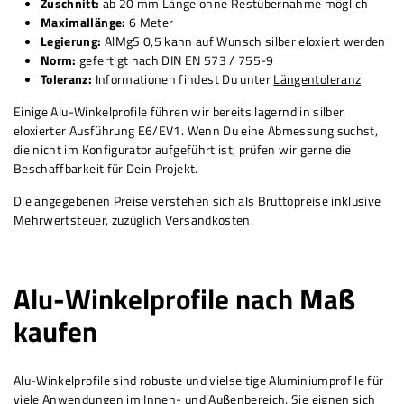
Zuschnitt:
ab 20 mm Länge ohne Restübernahme möglich
Maximallänge:
6 Meter
Legierung:
AlMgSi0,5 kann auf Wunsch silber eloxiert werden
Norm:
gefertigt nach DIN EN 573 / 755-9
Toleranz:
Informationen findest Du unter
Längentoleranz
Einige Alu-Winkelprofile führen wir bereits lagernd in silber
eloxierter Ausführung E6/EV1. Wenn Du eine Abmessung suchst,
die nicht im Konfigurator aufgeführt ist, prüfen wir gerne die
Beschaffbarkeit für Dein Projekt.
Die angegebenen Preise verstehen sich als Bruttopreise inklusive
Mehrwertsteuer, zuzüglich Versandkosten.
Alu-Winkelprofile nach Maß
kaufen
Alu-Winkelprofile sind robuste und vielseitige Aluminiumprofile für
viele Anwendungen im Innen- und Außenbereich. Sie eignen sich