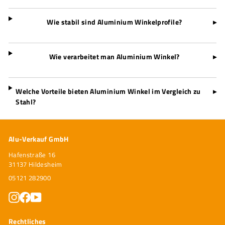
Wie stabil sind Aluminium Winkelprofile?
▸
Wie verarbeitet man Aluminium Winkel?
▸
Welche Vorteile bieten Aluminium Winkel im Vergleich zu
▸
Stahl?
Alu-Verkauf GmbH
Hafenstraße 16
31137 Hildesheim
05121 282900
Instagram
Facebook
YouTube
Rechtliches