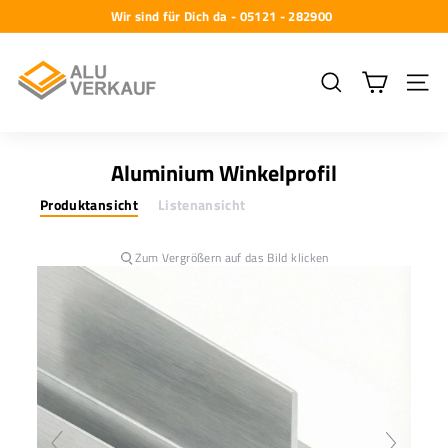
Direkt
Wir sind für Dich da - 05121 - 282900
zum
Pause
A
Inhalt
Diashow
l
Suche
Seiten
u
-
V
Aluminium Winkelprofil
e
Produktansicht
Listenansicht
r
k
Zum Vergrößern auf das Bild klicken
a
u
f
G
m
b