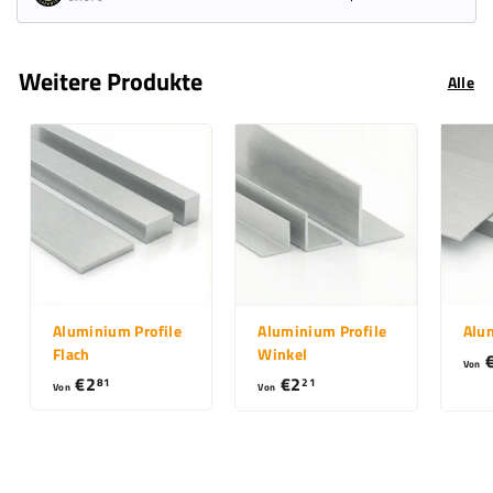
Weitere Produkte
Alle
Aluminium Profile
Aluminium Profile
Alu
Flach
Winkel
Von
€2
V
€2
V
81
21
Von
Von
o
o
n
n
€
€
2
2