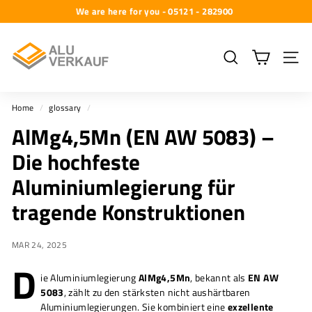
Skip
We are here for you - 05121 - 282900
to
Pause
A
content
slideshow
l
Search
Site na
u
-
Home
/
glossary
/
V
AlMg4,5Mn (EN AW 5083) –
e
r
Die hochfeste
k
Aluminiumlegierung für
a
tragende Konstruktionen
u
f
MAR 24, 2025
G
D
m
ie Aluminiumlegierung
AlMg4,5Mn
, bekannt als
EN AW
b
5083
, zählt zu den stärksten nicht aushärtbaren
Aluminiumlegierungen. Sie kombiniert eine
exzellente