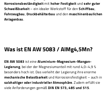
H
Korrosionsbeständigkeit
mit
hoher Festigkeit
und
sehr guter
Schweißbarkeit
– ein idealer Werkstoff für den
Schiffbau
,
Fahrzeugbau
,
Druckbehälterbau
und den
maschinenbaulichen
Anlagenbau
.
Was ist EN AW 5083 / AlMg4,5Mn?
EN AW 5083
ist eine
Aluminium-Magnesium-Mangan-
Legierung
, bei der der Magnesiumanteil mit rund 4,0–4,9 %
besonders hoch ist. Das verleiht der Legierung ihre enorme
mechanische Belastbarkeit
und Korrosionsfestigkeit – auch in
salzhaltiger oder industrieller Atmosphäre
. Zudem erfüllt sie
viele Anforderungen gemäß
DIN EN 573, 485 und 515
.