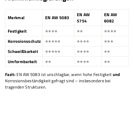
EN AW
EN AW
Merkmal
EN AW 5083
5754
6082
Festigkeit
⭐⭐⭐⭐
⭐⭐
⭐⭐⭐⭐
Korrosionsschutz
⭐⭐⭐⭐⭐
⭐⭐⭐⭐
⭐⭐⭐
Schweißbarkeit
⭐⭐⭐⭐⭐
⭐⭐⭐⭐
⭐⭐
Umformbarkeit
⭐⭐
⭐⭐⭐⭐
⭐⭐
Fazit:
EN AW 5083 ist unschlagbar, wenn hohe Festigkeit
und
Korrosionsbeständigkeit gefragt sind – insbesondere bei
tragenden Strukturen.