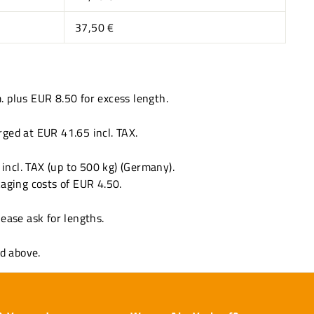
37,50 €
 plus EUR 8.50 for excess length.
rged at EUR 41.65 incl. TAX.
ncl. TAX (up to 500 kg) (Germany).
kaging costs of EUR 4.50.
ease ask for lengths.
ed above.