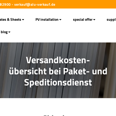
 282900 - verkauf@alu-verkauf.de
ates & Sheets
PV installation
special offer
suppl
blog
Versandkosten-
übersicht bei Paket- und
Speditionsdienst