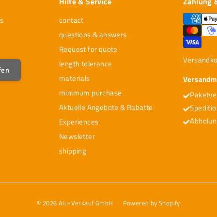
Hilfe & Service
Zahlung 
s
contact
questions & answers
Request for quote
Versandk
length tolerance
fen
materials
Versandmö
minimum purchase
Paketve
Aktuelle Angebote & Rabatte
Spediti
Abholun
Experiences
Newsletter
shipping
© 2026 Alu-Verkauf GmbH
Powered by Shopify