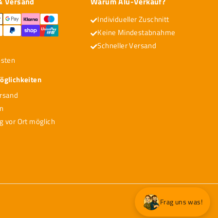
& Versand
Warum Alu-Verkauf?
Individueller Zuschnitt
Keine Mindestabnahme
Schneller Versand
osten
glichkeiten
rsand
on
g vor Ort möglich
Frag uns was!