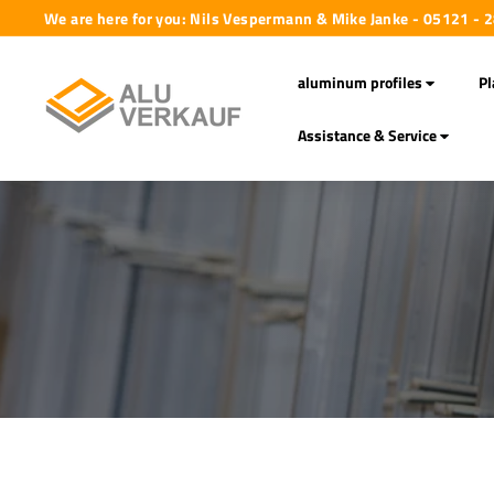
Skip
We are here for you: Nils Vespermann & Mike Janke - 05121 -
to
Pause
A
content
slideshow
aluminum profiles
Pl
l
u
Assistance & Service
-
V
e
r
k
a
u
f
G
m
b