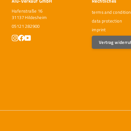
Alu-Verkauf GmbH
Rechtliches
Hafenstraße 16
terms and condition
31137 Hildesheim
data protection
05121 282900
imprint
Instagram
Facebook
YouTube
Vertrag widerru