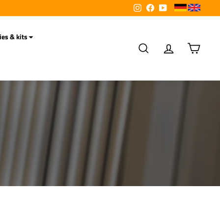
Instagram
Facebook
YouTube
ies & kits
Search
Account
Cart